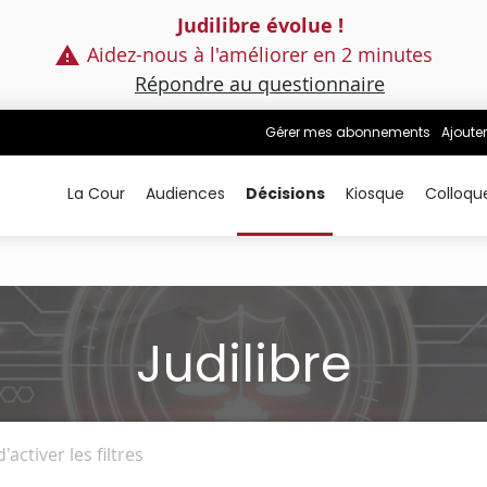
Judilibre évolue !
Aidez-nous à l'améliorer en 2 minutes
Répondre au questionnaire
Gérer mes abonnements
Ajouter
La Cour
Audiences
Décisions
Kiosque
Colloqu
Judilibre