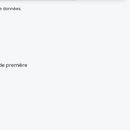
de données.
x de première