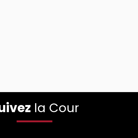
uivez
la Cour