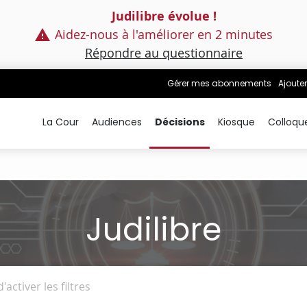
Judilibre évolue !
Aidez-nous à l'améliorer en 2 minutes
Répondre au questionnaire
Gérer mes abonnements
Ajouter
La Cour
Audiences
Décisions
Kiosque
Colloqu
Judilibre