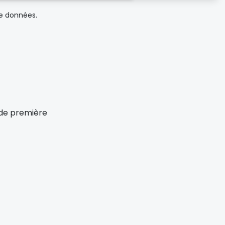
de données.
x de première