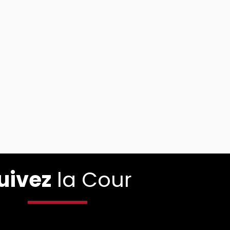
uivez
la Cour