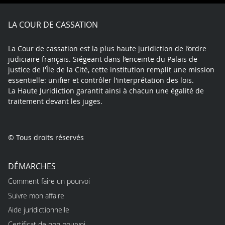
Facebook
X
Youtube
LinkedIn
Instagram
Blue
play
LA COUR DE CASSATION
La Cour de cassation est la plus haute juridiction de l’ordre
judiciaire français. Siégeant dans l’enceinte du Palais de
justice de l'Île de la Cité, cette institution remplit une mission
essentielle: unifier et contrôler l'interprétation des lois.
La Haute Juridiction garantit ainsi à chacun une égalité de
traitement devant les juges.
© Tous droits réservés
DÉMARCHES
Comment faire un pourvoi
Suivre mon affaire
Aide juridictionnelle
Certificat de non pourvoi