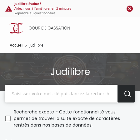
Panneau de gestion des cookies
Aller
Judilibre évolue !
Aidez-nous à l'améliorer en 2 minutes
au
Répondre au questionnaire
contenu
principal
Accueil
Judilibre
Judilibre
Recherche
Recherche exacte - Cette fonctionnalité vous
permet de trouver la suite exacte de caractères
rentrés dans nos bases de données.