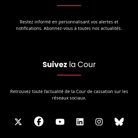
Restez informé en personnalisant vos alertes et
notifications. Abonnez-vous à toutes nos actualités.
Suivez
la Cour
Retrouvez toute l’actualité de la Cour de cassation sur les
réseaux sociaux.
Share
Share
Share
Share
Sha
Share
on
on
on
on
on
on