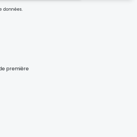
de données.
x de première