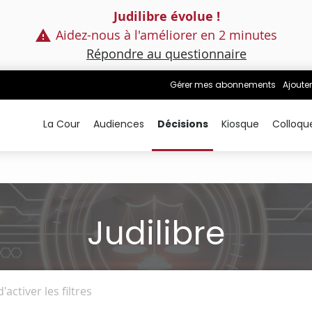
Judilibre évolue !
Aidez-nous à l'améliorer en 2 minutes
Répondre au questionnaire
Gérer mes abonnements
Ajouter
La Cour
Audiences
Décisions
Kiosque
Colloqu
Judilibre