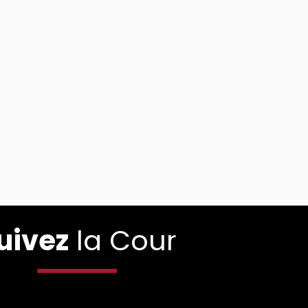
uivez
la Cour