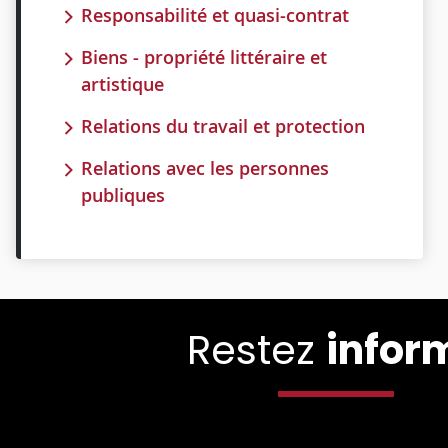
Responsabilité et quasi-contrat
Biens - propriété littéraire et
artistique
Relations du travail et protection
Relations avec les personnes
publiques
Restez
infor