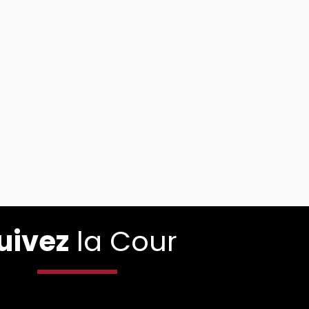
uivez
la Cour