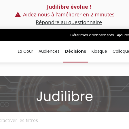
Judilibre évolue !
Aidez-nous à l'améliorer en 2 minutes
Répondre au questionnaire
Gérer mes abonnements
Ajouter
La Cour
Audiences
Décisions
Kiosque
Colloqu
Judilibre