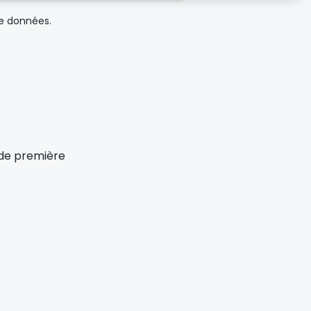
de données.
x de première