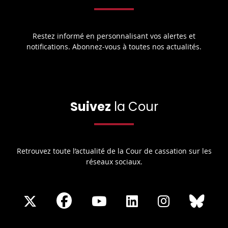
Restez informé en personnalisant vos alertes et
notifications. Abonnez-vous à toutes nos actualités.
Suivez
la Cour
Retrouvez toute l’actualité de la Cour de cassation sur les
réseaux sociaux.
Share
Share
Share
Share
Sha
Share
on
on
on
on
on
on