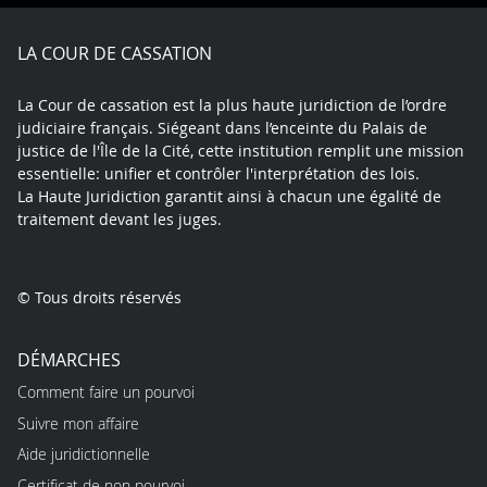
Facebook
X
Youtube
LinkedIn
Instagram
Blue
play
LA COUR DE CASSATION
La Cour de cassation est la plus haute juridiction de l’ordre
judiciaire français. Siégeant dans l’enceinte du Palais de
justice de l'Île de la Cité, cette institution remplit une mission
essentielle: unifier et contrôler l'interprétation des lois.
La Haute Juridiction garantit ainsi à chacun une égalité de
traitement devant les juges.
© Tous droits réservés
DÉMARCHES
Comment faire un pourvoi
Suivre mon affaire
Aide juridictionnelle
Certificat de non pourvoi