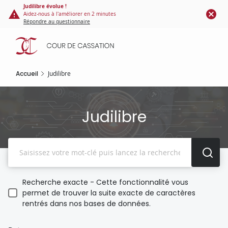
Panneau de gestion des cookies
Aller
Judilibre évolue !
Aidez-nous à l'améliorer en 2 minutes
au
Répondre au questionnaire
contenu
principal
Accueil
Judilibre
Judilibre
Recherche
Recherche exacte - Cette fonctionnalité vous
permet de trouver la suite exacte de caractères
rentrés dans nos bases de données.