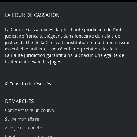
Facebook
X
Youtube
LinkedIn
Instagram
Blue
play
LA COUR DE CASSATION
La Cour de cassation est la plus haute juridiction de l’ordre
judiciaire français. Siégeant dans l’enceinte du Palais de
justice de l'Île de la Cité, cette institution remplit une mission
essentielle: unifier et contrôler l'interprétation des lois.
La Haute Juridiction garantit ainsi à chacun une égalité de
traitement devant les juges.
© Tous droits réservés
DÉMARCHES
Comment faire un pourvoi
Suivre mon affaire
Aide juridictionnelle
Certificat de non pourvoi