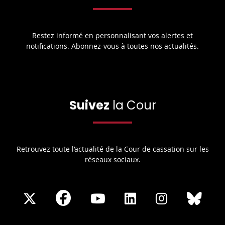
Restez informé en personnalisant vos alertes et
notifications. Abonnez-vous à toutes nos actualités.
Suivez
la Cour
Retrouvez toute l’actualité de la Cour de cassation sur les
réseaux sociaux.
Share
Share
Share
Share
Sha
Share
on
on
on
on
on
on