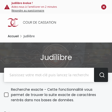
Panneau de gestion des cookies
Aller
Judilibre évolue !
Aidez-nous à l'améliorer en 2 minutes
au
Répondre au questionnaire
contenu
principal
Accueil
Judilibre
Judilibre
Recherche
Recherche exacte - Cette fonctionnalité vous
permet de trouver la suite exacte de caractères
rentrés dans nos bases de données.