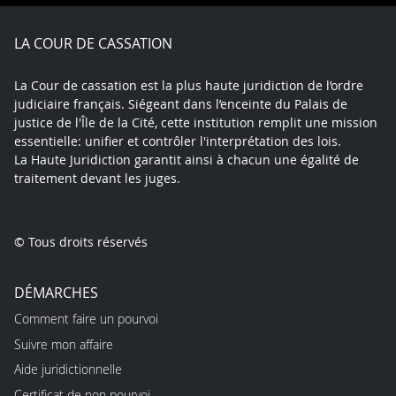
Facebook
X
Youtube
LinkedIn
Instagram
Blue
play
LA COUR DE CASSATION
La Cour de cassation est la plus haute juridiction de l’ordre
judiciaire français. Siégeant dans l’enceinte du Palais de
justice de l'Île de la Cité, cette institution remplit une mission
essentielle: unifier et contrôler l'interprétation des lois.
La Haute Juridiction garantit ainsi à chacun une égalité de
traitement devant les juges.
© Tous droits réservés
DÉMARCHES
Comment faire un pourvoi
Suivre mon affaire
Aide juridictionnelle
Certificat de non pourvoi