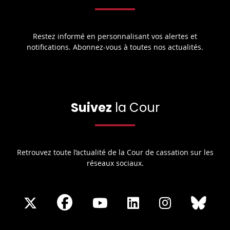
Restez informé en personnalisant vos alertes et
notifications. Abonnez-vous à toutes nos actualités.
Suivez
la Cour
Retrouvez toute l’actualité de la Cour de cassation sur les
réseaux sociaux.
Share
Share
Share
Share
Sha
Share
on
on
on
on
on
on