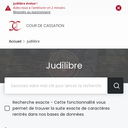
Panneau de gestion des cookies
Aller
Judilibre évolue !
Aidez-nous à l'améliorer en 2 minutes
au
Répondre au questionnaire
contenu
principal
Accueil
Judilibre
Judilibre
Recherche
Recherche exacte - Cette fonctionnalité vous
permet de trouver la suite exacte de caractères
rentrés dans nos bases de données.