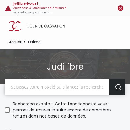
Panneau de gestion des cookies
Aller
Judilibre évolue !
Aidez-nous à l'améliorer en 2 minutes
au
Répondre au questionnaire
contenu
principal
Accueil
Judilibre
Judilibre
Recherche
Recherche exacte - Cette fonctionnalité vous
permet de trouver la suite exacte de caractères
rentrés dans nos bases de données.