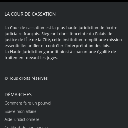
Facebook
X
Youtube
LinkedIn
Instagram
Blue
play
LA COUR DE CASSATION
La Cour de cassation est la plus haute juridiction de l’ordre
judiciaire français. Siégeant dans l’enceinte du Palais de
justice de l'Île de la Cité, cette institution remplit une mission
essentielle: unifier et contrôler l'interprétation des lois.
La Haute Juridiction garantit ainsi à chacun une égalité de
traitement devant les juges.
© Tous droits réservés
DÉMARCHES
Comment faire un pourvoi
Suivre mon affaire
Aide juridictionnelle
Certificat de non pourvoi