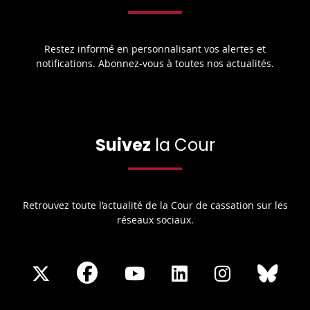
Restez informé en personnalisant vos alertes et
notifications. Abonnez-vous à toutes nos actualités.
Suivez
la Cour
Retrouvez toute l’actualité de la Cour de cassation sur les
réseaux sociaux.
Share
Share
Share
Share
Sha
Share
on
on
on
on
on
on