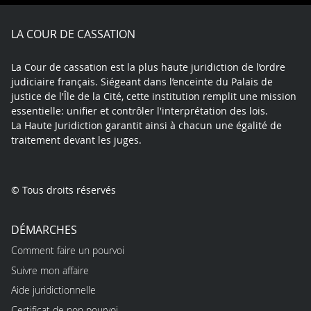
Facebook
X
Youtube
LinkedIn
Instagram
Blue
play
LA COUR DE CASSATION
La Cour de cassation est la plus haute juridiction de l’ordre
judiciaire français. Siégeant dans l’enceinte du Palais de
justice de l'Île de la Cité, cette institution remplit une mission
essentielle: unifier et contrôler l'interprétation des lois.
La Haute Juridiction garantit ainsi à chacun une égalité de
traitement devant les juges.
© Tous droits réservés
DÉMARCHES
Comment faire un pourvoi
Suivre mon affaire
Aide juridictionnelle
Certificat de non pourvoi