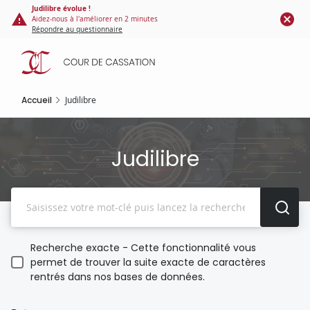
Panneau de gestion des cookies
Aller
Judilibre évolue !
Aidez-nous à l'améliorer en 2 minutes
au
Répondre au questionnaire
contenu
principal
Accueil
Judilibre
Judilibre
Recherche
Recherche exacte - Cette fonctionnalité vous
permet de trouver la suite exacte de caractères
rentrés dans nos bases de données.