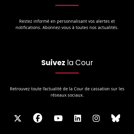
Restez informé en personnalisant vos alertes et
notifications. Abonnez-vous à toutes nos actualités.
Suivez
la Cour
Retrouvez toute l’actualité de la Cour de cassation sur les
réseaux sociaux.
Share
Share
Share
Share
Sha
Share
on
on
on
on
on
on