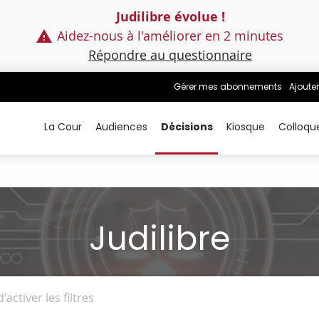
Judilibre évolue !
Aidez-nous à l'améliorer en 2 minutes
Répondre au questionnaire
Gérer mes abonnements
Ajouter
La Cour
Audiences
Décisions
Kiosque
Colloqu
Judilibre