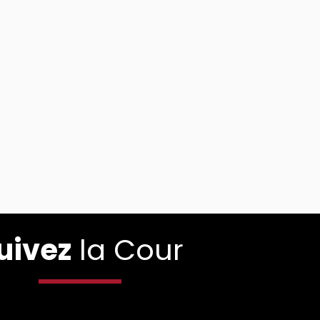
uivez
la Cour