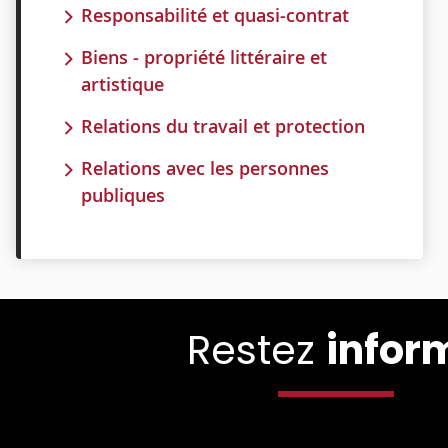
Responsabilité et quasi-contrat
Biens - propriété littéraire et
artistique
Relations du travail et protection
Relations avec les personnes
publiques
Restez
infor