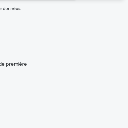
de données.
x de première