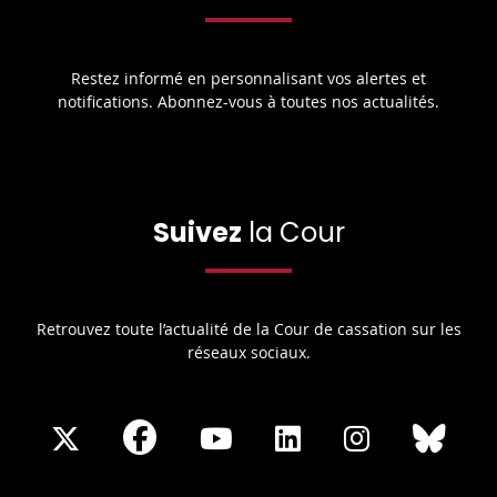
Restez informé en personnalisant vos alertes et
notifications. Abonnez-vous à toutes nos actualités.
Suivez
la Cour
Retrouvez toute l’actualité de la Cour de cassation sur les
réseaux sociaux.
Share
Share
Share
Share
Sha
Share
on
on
on
on
on
on