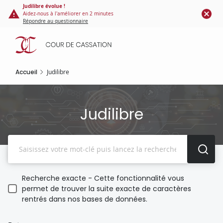
Panneau de gestion des cookies
Aller
Judilibre évolue !
Aidez-nous à l'améliorer en 2 minutes
au
Répondre au questionnaire
contenu
principal
Accueil
Judilibre
Judilibre
Recherche
Recherche exacte - Cette fonctionnalité vous
permet de trouver la suite exacte de caractères
rentrés dans nos bases de données.