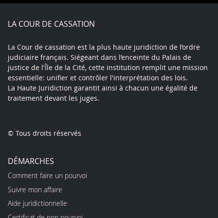
Facebook
X
Youtube
LinkedIn
Instagram
Blue
play
LA COUR DE CASSATION
La Cour de cassation est la plus haute juridiction de l’ordre
judiciaire français. Siégeant dans l’enceinte du Palais de
justice de l'Île de la Cité, cette institution remplit une mission
essentielle: unifier et contrôler l'interprétation des lois.
La Haute Juridiction garantit ainsi à chacun une égalité de
traitement devant les juges.
© Tous droits réservés
DÉMARCHES
Comment faire un pourvoi
Suivre mon affaire
Aide juridictionnelle
Certificat de non pourvoi