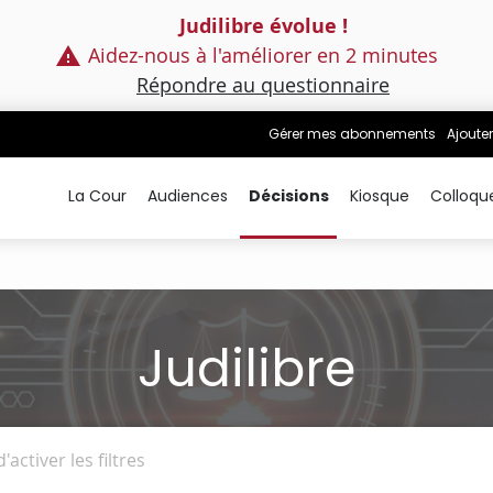
Judilibre évolue !
Aidez-nous à l'améliorer en 2 minutes
Répondre au questionnaire
Gérer mes abonnements
Ajouter
La Cour
Audiences
Décisions
Kiosque
Colloqu
Judilibre