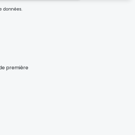
de données.
x de première