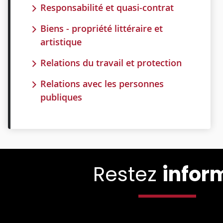
Responsabilité et quasi-contrat
Biens - propriété littéraire et
artistique
Relations du travail et protection
Relations avec les personnes
publiques
Restez
infor