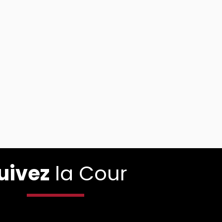
uivez
la Cour