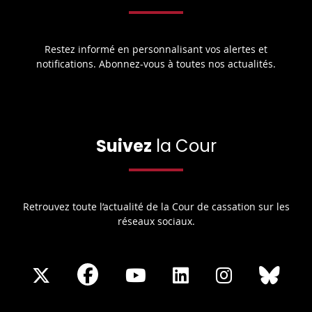
Restez informé en personnalisant vos alertes et
notifications. Abonnez-vous à toutes nos actualités.
Suivez
la Cour
Retrouvez toute l’actualité de la Cour de cassation sur les
réseaux sociaux.
Share
Share
Share
Share
Sha
Share
on
on
on
on
on
on