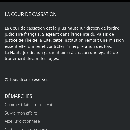
Facebook
X
Youtube
LinkedIn
Instagram
Blue
play
LA COUR DE CASSATION
La Cour de cassation est la plus haute juridiction de l’ordre
judiciaire français. Siégeant dans l’enceinte du Palais de
justice de l'Île de la Cité, cette institution remplit une mission
essentielle: unifier et contrôler l'interprétation des lois.
La Haute Juridiction garantit ainsi à chacun une égalité de
traitement devant les juges.
© Tous droits réservés
DÉMARCHES
Comment faire un pourvoi
Suivre mon affaire
Aide juridictionnelle
Certificat de non pourvoi