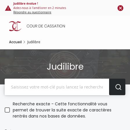
Panneau de gestion des cookies
Aller
Judilibre évolue !
Aidez-nous à l'améliorer en 2 minutes
au
Répondre au questionnaire
contenu
principal
Accueil
Judilibre
Judilibre
Recherche
Recherche exacte - Cette fonctionnalité vous
permet de trouver la suite exacte de caractères
rentrés dans nos bases de données.