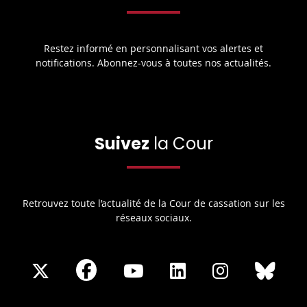
Restez informé en personnalisant vos alertes et
notifications. Abonnez-vous à toutes nos actualités.
Suivez
la Cour
Retrouvez toute l’actualité de la Cour de cassation sur les
réseaux sociaux.
Share
Share
Share
Share
Sha
Share
on
on
on
on
on
on