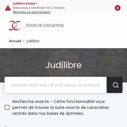
Panneau de gestion des cookies
Aller
Judilibre évolue !
Aidez-nous à l'améliorer en 2 minutes
au
Répondre au questionnaire
contenu
principal
Accueil
Judilibre
Judilibre
Recherche
Recherche exacte - Cette fonctionnalité vous
permet de trouver la suite exacte de caractères
rentrés dans nos bases de données.