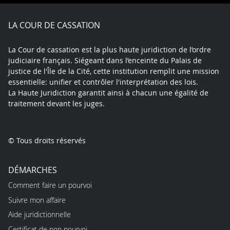
Facebook
X
Youtube
LinkedIn
Instagram
Blue
play
LA COUR DE CASSATION
La Cour de cassation est la plus haute juridiction de l’ordre
judiciaire français. Siégeant dans l’enceinte du Palais de
justice de l'Île de la Cité, cette institution remplit une mission
essentielle: unifier et contrôler l'interprétation des lois.
La Haute Juridiction garantit ainsi à chacun une égalité de
traitement devant les juges.
© Tous droits réservés
DÉMARCHES
Comment faire un pourvoi
Suivre mon affaire
Aide juridictionnelle
Certificat de non pourvoi