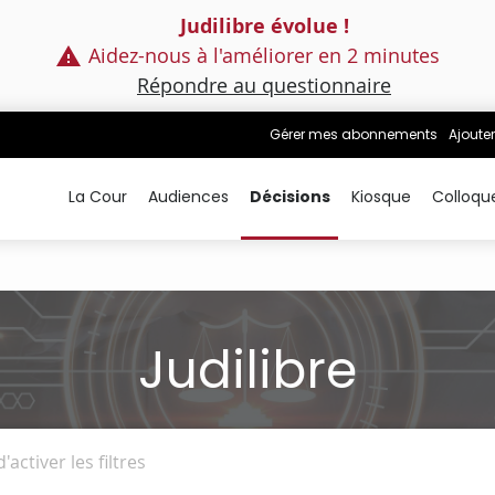
Judilibre évolue !
Aidez-nous à l'améliorer en 2 minutes
Répondre au questionnaire
Gérer mes abonnements
Ajouter
La Cour
Audiences
Décisions
Kiosque
Colloqu
Judilibre