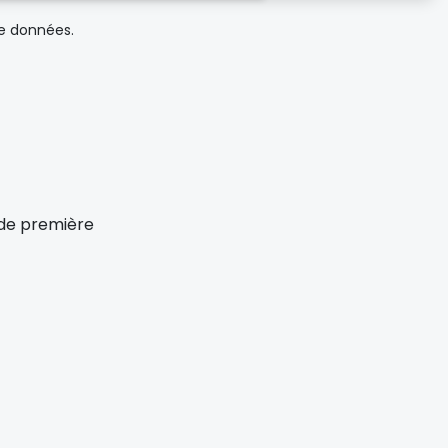
de données.
x de première