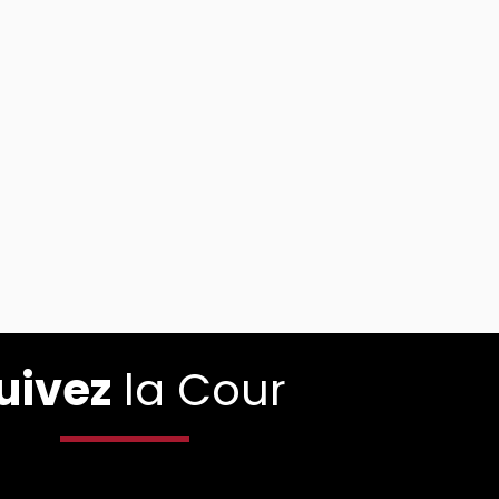
uivez
la Cour