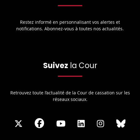
Restez informé en personnalisant vos alertes et
notifications. Abonnez-vous à toutes nos actualités.
Suivez
la Cour
Retrouvez toute l’actualité de la Cour de cassation sur les
réseaux sociaux.
Share
Share
Share
Share
Sha
Share
on
on
on
on
on
on