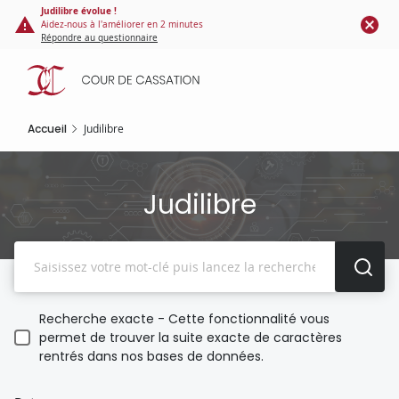
Panneau de gestion des cookies
Aller
Judilibre évolue !
Aidez-nous à l'améliorer en 2 minutes
au
Répondre au questionnaire
contenu
principal
Accueil
Judilibre
Judilibre
Recherche
Recherche exacte - Cette fonctionnalité vous
permet de trouver la suite exacte de caractères
rentrés dans nos bases de données.