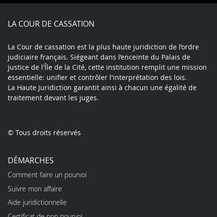
Facebook
X
Youtube
LinkedIn
Instagram
Blue
play
LA COUR DE CASSATION
La Cour de cassation est la plus haute juridiction de l’ordre
judiciaire français. Siégeant dans l’enceinte du Palais de
justice de l'Île de la Cité, cette institution remplit une mission
essentielle: unifier et contrôler l'interprétation des lois.
La Haute Juridiction garantit ainsi à chacun une égalité de
traitement devant les juges.
© Tous droits réservés
DÉMARCHES
Comment faire un pourvoi
Suivre mon affaire
Aide juridictionnelle
Certificat de non pourvoi