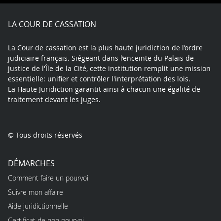
Facebook
X
Youtube
LinkedIn
Instagram
Blue
play
LA COUR DE CASSATION
La Cour de cassation est la plus haute juridiction de l’ordre
judiciaire français. Siégeant dans l’enceinte du Palais de
justice de l'Île de la Cité, cette institution remplit une mission
essentielle: unifier et contrôler l'interprétation des lois.
La Haute Juridiction garantit ainsi à chacun une égalité de
traitement devant les juges.
© Tous droits réservés
DÉMARCHES
Comment faire un pourvoi
Suivre mon affaire
Aide juridictionnelle
Certificat de non pourvoi