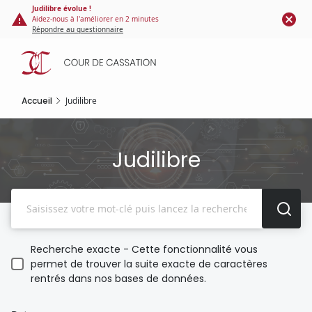
Panneau de gestion des cookies
Aller
Judilibre évolue !
Aidez-nous à l'améliorer en 2 minutes
au
Répondre au questionnaire
contenu
principal
Accueil
Judilibre
Judilibre
Recherche
Recherche exacte - Cette fonctionnalité vous
permet de trouver la suite exacte de caractères
rentrés dans nos bases de données.