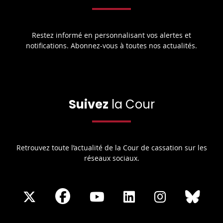
Restez informé en personnalisant vos alertes et
notifications. Abonnez-vous à toutes nos actualités.
Suivez
la Cour
Retrouvez toute l’actualité de la Cour de cassation sur les
réseaux sociaux.
Share
Share
Share
Share
Sha
Share
on
on
on
on
on
on