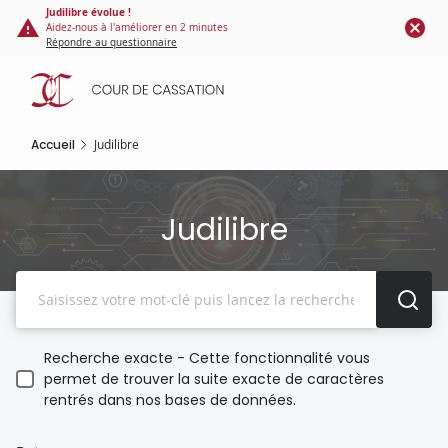
Panneau de gestion des cookies
Aller
Judilibre évolue !
Aidez-nous à l'améliorer en 2 minutes
au
Répondre au questionnaire
contenu
principal
Accueil
Judilibre
Judilibre
Recherche
Recherche exacte - Cette fonctionnalité vous
permet de trouver la suite exacte de caractères
rentrés dans nos bases de données.