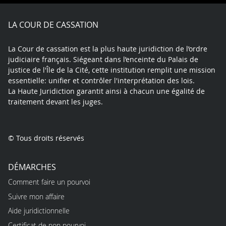
Facebook
X
Youtube
LinkedIn
Instagram
Blue
play
LA COUR DE CASSATION
La Cour de cassation est la plus haute juridiction de l’ordre
judiciaire français. Siégeant dans l’enceinte du Palais de
justice de l'Île de la Cité, cette institution remplit une mission
essentielle: unifier et contrôler l'interprétation des lois.
La Haute Juridiction garantit ainsi à chacun une égalité de
traitement devant les juges.
© Tous droits réservés
DÉMARCHES
Comment faire un pourvoi
Suivre mon affaire
Aide juridictionnelle
Certificat de non pourvoi