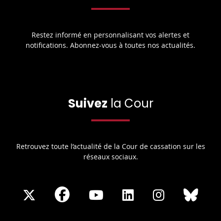
Restez informé en personnalisant vos alertes et
notifications. Abonnez-vous à toutes nos actualités.
Suivez
la Cour
Retrouvez toute l’actualité de la Cour de cassation sur les
réseaux sociaux.
Share
Share
Share
Share
Sha
Share
on
on
on
on
on
on