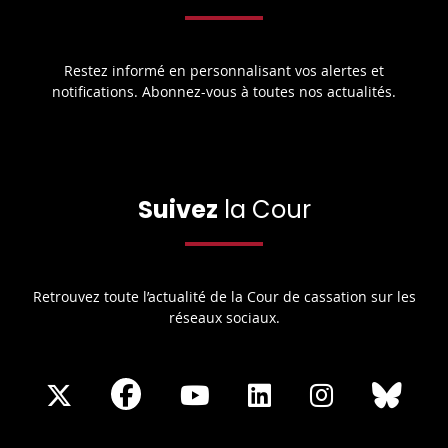
Restez informé en personnalisant vos alertes et
notifications. Abonnez-vous à toutes nos actualités.
Suivez
la Cour
Retrouvez toute l’actualité de la Cour de cassation sur les
réseaux sociaux.
Share
Share
Share
Share
Sha
Share
on
on
on
on
on
on