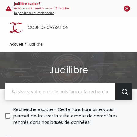
Panneau de gestion des cookies
Aller
Judilibre évolue !
Aidez-nous à l'améliorer en 2 minutes
au
Répondre au questionnaire
contenu
principal
Accueil
Judilibre
Judilibre
Recherche
Recherche exacte - Cette fonctionnalité vous
permet de trouver la suite exacte de caractères
rentrés dans nos bases de données.