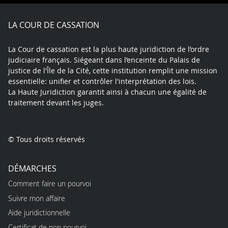
Facebook
X
Youtube
LinkedIn
Instagram
Blue
play
LA COUR DE CASSATION
La Cour de cassation est la plus haute juridiction de l’ordre
judiciaire français. Siégeant dans l’enceinte du Palais de
justice de l'Île de la Cité, cette institution remplit une mission
essentielle: unifier et contrôler l'interprétation des lois.
La Haute Juridiction garantit ainsi à chacun une égalité de
traitement devant les juges.
© Tous droits réservés
DÉMARCHES
Comment faire un pourvoi
Suivre mon affaire
Aide juridictionnelle
Certificat de non pourvoi