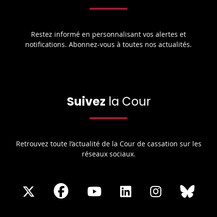
Restez informé en personnalisant vos alertes et
notifications. Abonnez-vous à toutes nos actualités.
Suivez
la Cour
Retrouvez toute l’actualité de la Cour de cassation sur les
réseaux sociaux.
Share
Share
Share
Share
Sha
Share
on
on
on
on
on
on