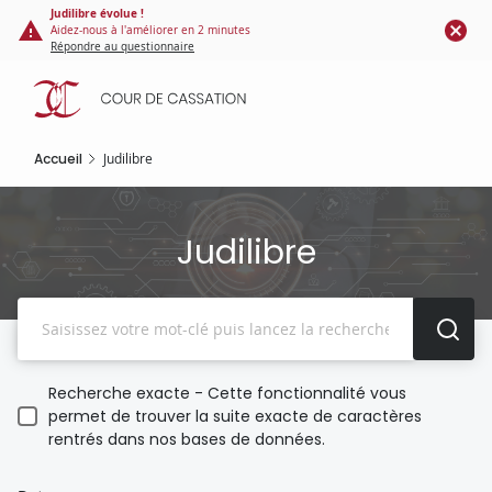
Panneau de gestion des cookies
Aller
Judilibre évolue !
Aidez-nous à l'améliorer en 2 minutes
au
Répondre au questionnaire
contenu
principal
Accueil
Judilibre
Judilibre
Recherche
Recherche exacte - Cette fonctionnalité vous
permet de trouver la suite exacte de caractères
rentrés dans nos bases de données.