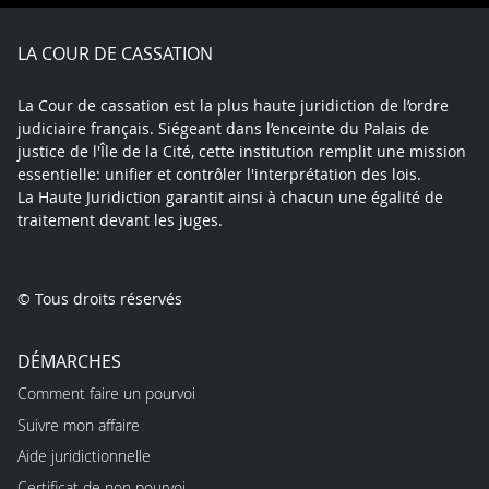
Facebook
X
Youtube
LinkedIn
Instagram
Blue
play
LA COUR DE CASSATION
La Cour de cassation est la plus haute juridiction de l’ordre
judiciaire français. Siégeant dans l’enceinte du Palais de
justice de l'Île de la Cité, cette institution remplit une mission
essentielle: unifier et contrôler l'interprétation des lois.
La Haute Juridiction garantit ainsi à chacun une égalité de
traitement devant les juges.
© Tous droits réservés
DÉMARCHES
Comment faire un pourvoi
Suivre mon affaire
Aide juridictionnelle
Certificat de non pourvoi