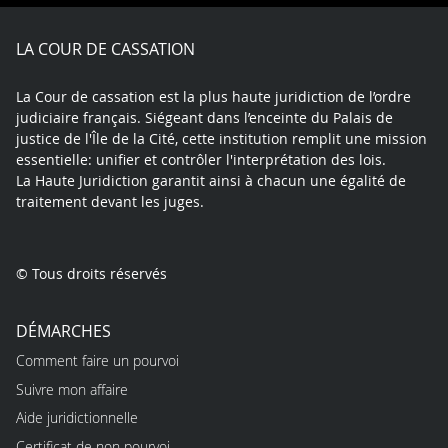
Facebook
X
Youtube
LinkedIn
Instagram
Blue
play
LA COUR DE CASSATION
La Cour de cassation est la plus haute juridiction de l’ordre
judiciaire français. Siégeant dans l’enceinte du Palais de
justice de l'Île de la Cité, cette institution remplit une mission
essentielle: unifier et contrôler l'interprétation des lois.
La Haute Juridiction garantit ainsi à chacun une égalité de
traitement devant les juges.
© Tous droits réservés
DÉMARCHES
Comment faire un pourvoi
Suivre mon affaire
Aide juridictionnelle
Certificat de non pourvoi