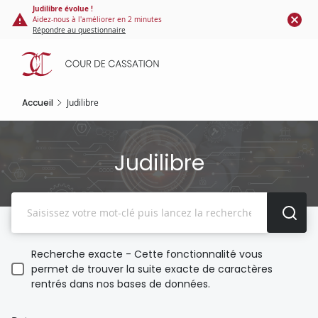
Panneau de gestion des cookies
Aller
Judilibre évolue !
Aidez-nous à l'améliorer en 2 minutes
au
Répondre au questionnaire
contenu
principal
Accueil
Judilibre
Judilibre
Recherche
Recherche exacte - Cette fonctionnalité vous
permet de trouver la suite exacte de caractères
rentrés dans nos bases de données.