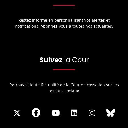
Restez informé en personnalisant vos alertes et
notifications. Abonnez-vous à toutes nos actualités.
Suivez
la Cour
Retrouvez toute l’actualité de la Cour de cassation sur les
réseaux sociaux.
Share
Share
Share
Share
Sha
Share
on
on
on
on
on
on