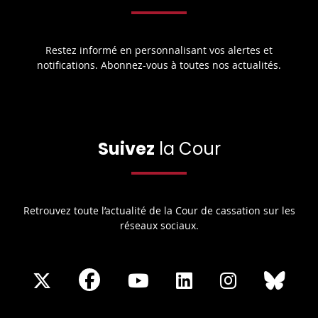
Restez informé en personnalisant vos alertes et
notifications. Abonnez-vous à toutes nos actualités.
Suivez
la Cour
Retrouvez toute l’actualité de la Cour de cassation sur les
réseaux sociaux.
Share
Share
Share
Share
Sha
Share
on
on
on
on
on
on