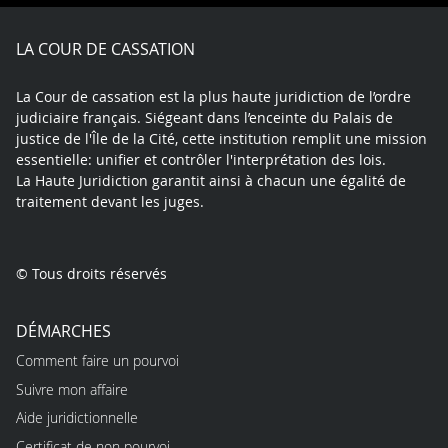
Facebook
X
Youtube
LinkedIn
Instagram
Blue
play
LA COUR DE CASSATION
La Cour de cassation est la plus haute juridiction de l’ordre
judiciaire français. Siégeant dans l’enceinte du Palais de
justice de l'Île de la Cité, cette institution remplit une mission
essentielle: unifier et contrôler l'interprétation des lois.
La Haute Juridiction garantit ainsi à chacun une égalité de
traitement devant les juges.
© Tous droits réservés
DÉMARCHES
Comment faire un pourvoi
Suivre mon affaire
Aide juridictionnelle
Certificat de non pourvoi