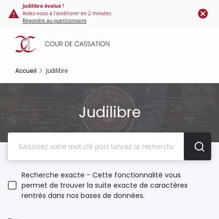
Panneau de gestion des cookies
Aller
Judilibre évolue !
Aidez-nous à l'améliorer en 2 minutes
au
Répondre au questionnaire
contenu
principal
Accueil
Judilibre
Judilibre
Recherche
Recherche exacte - Cette fonctionnalité vous
permet de trouver la suite exacte de caractères
rentrés dans nos bases de données.