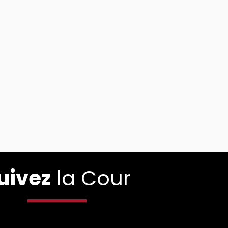
uivez
la Cour