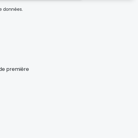
de données.
x de première