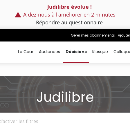
Judilibre évolue !
Aidez-nous à l'améliorer en 2 minutes
Répondre au questionnaire
Gérer mes abonnements
Ajouter
La Cour
Audiences
Décisions
Kiosque
Colloqu
Judilibre