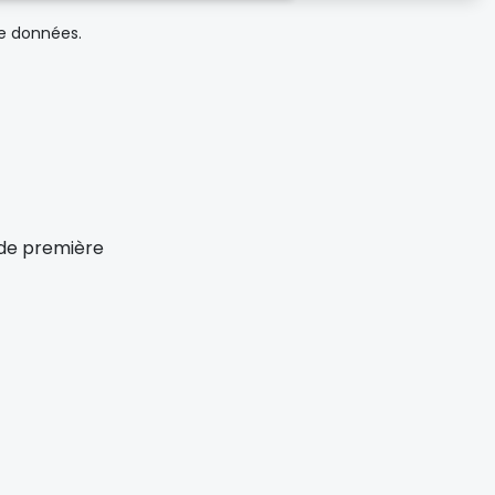
de données.
x de première