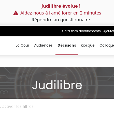
Judilibre évolue !
Aidez-nous à l'améliorer en 2 minutes
Répondre au questionnaire
Gérer mes abonnements
Ajouter
La Cour
Audiences
Décisions
Kiosque
Colloqu
Judilibre