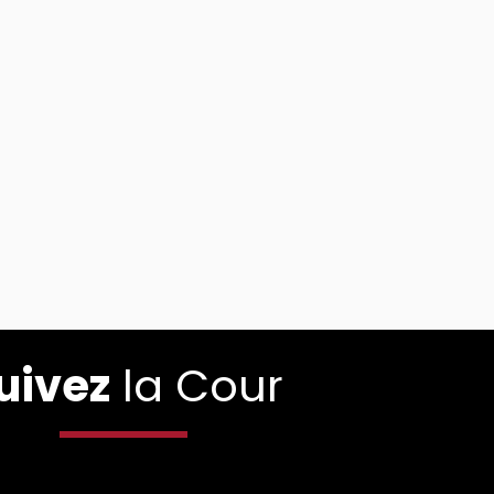
uivez
la Cour