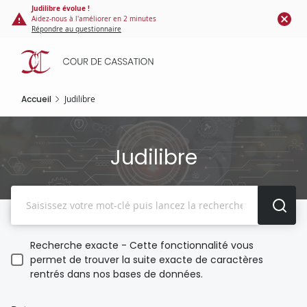
Panneau de gestion des cookies
Aller
Judilibre évolue !
Aidez-nous à l'améliorer en 2 minutes
au
Répondre au questionnaire
contenu
principal
Accueil
Judilibre
Judilibre
Recherche
Recherche exacte - Cette fonctionnalité vous
permet de trouver la suite exacte de caractères
rentrés dans nos bases de données.