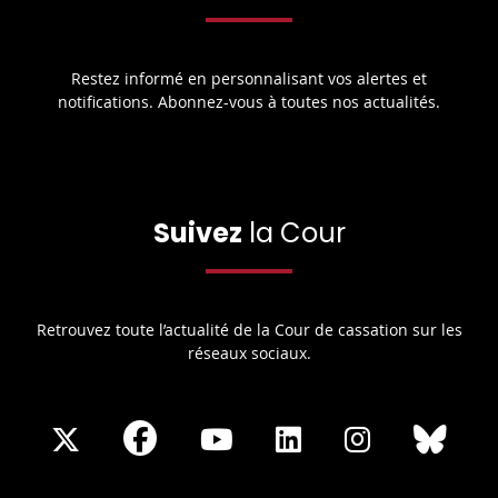
Restez informé en personnalisant vos alertes et
notifications. Abonnez-vous à toutes nos actualités.
Suivez
la Cour
Retrouvez toute l’actualité de la Cour de cassation sur les
réseaux sociaux.
Share
Share
Share
Share
Sha
Share
on
on
on
on
on
on