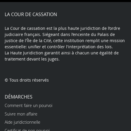
Facebook
X
Youtube
LinkedIn
Instagram
Blue
play
LA COUR DE CASSATION
La Cour de cassation est la plus haute juridiction de l’ordre
judiciaire français. Siégeant dans l’enceinte du Palais de
justice de l'Île de la Cité, cette institution remplit une mission
essentielle: unifier et contrôler l'interprétation des lois.
La Haute Juridiction garantit ainsi à chacun une égalité de
traitement devant les juges.
© Tous droits réservés
DÉMARCHES
Comment faire un pourvoi
Suivre mon affaire
Aide juridictionnelle
Certificat de non pourvoi