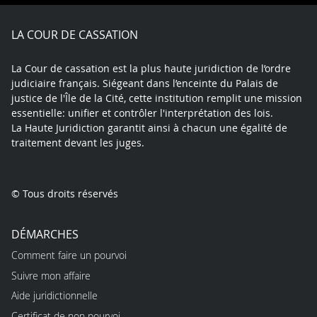
Facebook
X
Youtube
LinkedIn
Instagram
Blue
play
LA COUR DE CASSATION
La Cour de cassation est la plus haute juridiction de l’ordre
judiciaire français. Siégeant dans l’enceinte du Palais de
justice de l'Île de la Cité, cette institution remplit une mission
essentielle: unifier et contrôler l'interprétation des lois.
La Haute Juridiction garantit ainsi à chacun une égalité de
traitement devant les juges.
© Tous droits réservés
DÉMARCHES
Comment faire un pourvoi
Suivre mon affaire
Aide juridictionnelle
Certificat de non pourvoi