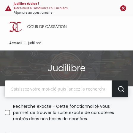
Panneau de gestion des cookies
Aller
Judilibre évolue !
Aidez-nous à l'améliorer en 2 minutes
au
Répondre au questionnaire
contenu
principal
Accueil
Judilibre
Judilibre
Recherche
Recherche exacte - Cette fonctionnalité vous
permet de trouver la suite exacte de caractères
rentrés dans nos bases de données.