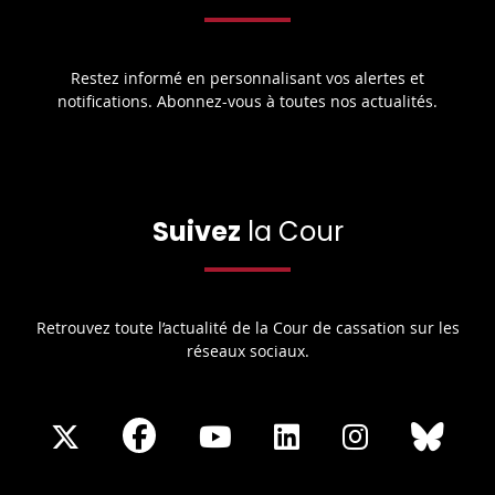
Restez informé en personnalisant vos alertes et
notifications. Abonnez-vous à toutes nos actualités.
Suivez
la Cour
Retrouvez toute l’actualité de la Cour de cassation sur les
réseaux sociaux.
Share
Share
Share
Share
Sha
Share
on
on
on
on
on
on