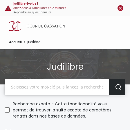
Panneau de gestion des cookies
Aller
Judilibre évolue !
Aidez-nous à l'améliorer en 2 minutes
au
Répondre au questionnaire
contenu
principal
Accueil
Judilibre
Judilibre
Recherche
Recherche exacte - Cette fonctionnalité vous
permet de trouver la suite exacte de caractères
rentrés dans nos bases de données.