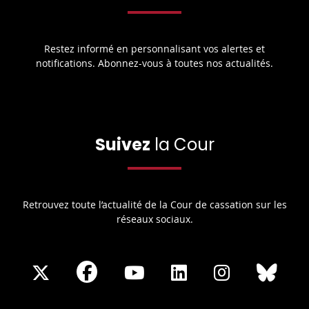
Restez informé en personnalisant vos alertes et
notifications. Abonnez-vous à toutes nos actualités.
Suivez
la Cour
Retrouvez toute l’actualité de la Cour de cassation sur les
réseaux sociaux.
Share
Share
Share
Share
Sha
Share
on
on
on
on
on
on