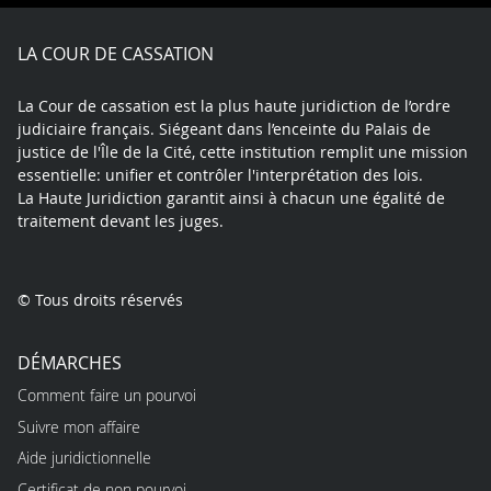
Facebook
X
Youtube
LinkedIn
Instagram
Blue
play
LA COUR DE CASSATION
La Cour de cassation est la plus haute juridiction de l’ordre
judiciaire français. Siégeant dans l’enceinte du Palais de
justice de l'Île de la Cité, cette institution remplit une mission
essentielle: unifier et contrôler l'interprétation des lois.
La Haute Juridiction garantit ainsi à chacun une égalité de
traitement devant les juges.
© Tous droits réservés
DÉMARCHES
Comment faire un pourvoi
Suivre mon affaire
Aide juridictionnelle
Certificat de non pourvoi