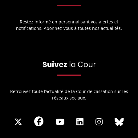
Restez informé en personnalisant vos alertes et
notifications. Abonnez-vous à toutes nos actualités.
Suivez
la Cour
Retrouvez toute l’actualité de la Cour de cassation sur les
réseaux sociaux.
Share
Share
Share
Share
Sha
Share
on
on
on
on
on
on