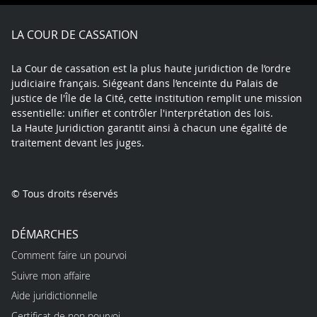
Facebook
X
Youtube
LinkedIn
Instagram
Blue
play
LA COUR DE CASSATION
La Cour de cassation est la plus haute juridiction de l’ordre
judiciaire français. Siégeant dans l’enceinte du Palais de
justice de l'Île de la Cité, cette institution remplit une mission
essentielle: unifier et contrôler l'interprétation des lois.
La Haute Juridiction garantit ainsi à chacun une égalité de
traitement devant les juges.
© Tous droits réservés
DÉMARCHES
Comment faire un pourvoi
Suivre mon affaire
Aide juridictionnelle
Certificat de non pourvoi