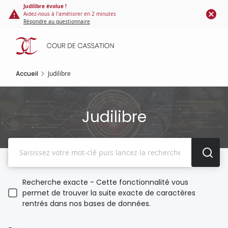
Panneau de gestion des cookies
Aller
Judilibre évolue !
Aidez-nous à l'améliorer en 2 minutes
au
Répondre au questionnaire
contenu
principal
Accueil
Judilibre
Judilibre
Recherche
Recherche exacte - Cette fonctionnalité vous
permet de trouver la suite exacte de caractères
rentrés dans nos bases de données.