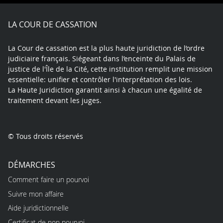
Facebook
X
Youtube
LinkedIn
Instagram
Blue
play
LA COUR DE CASSATION
La Cour de cassation est la plus haute juridiction de l’ordre
judiciaire français. Siégeant dans l’enceinte du Palais de
justice de l'Île de la Cité, cette institution remplit une mission
essentielle: unifier et contrôler l'interprétation des lois.
La Haute Juridiction garantit ainsi à chacun une égalité de
traitement devant les juges.
© Tous droits réservés
DÉMARCHES
Comment faire un pourvoi
Suivre mon affaire
Aide juridictionnelle
Certificat de non pourvoi