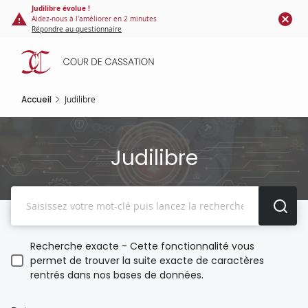
Panneau de gestion des cookies
Aller
Judilibre évolue !
Aidez-nous à l'améliorer en 2 minutes
au
Répondre au questionnaire
contenu
principal
Accueil
Judilibre
Judilibre
Recherche
Recherche exacte - Cette fonctionnalité vous
permet de trouver la suite exacte de caractères
rentrés dans nos bases de données.