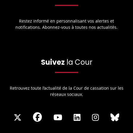
Restez informé en personnalisant vos alertes et
notifications. Abonnez-vous à toutes nos actualités.
Suivez
la Cour
Retrouvez toute l’actualité de la Cour de cassation sur les
réseaux sociaux.
Share
Share
Share
Share
Sha
Share
on
on
on
on
on
on