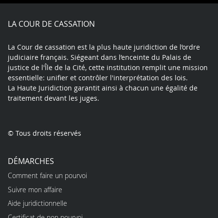
Facebook
X
Youtube
LinkedIn
Instagram
Blue
play
LA COUR DE CASSATION
La Cour de cassation est la plus haute juridiction de l’ordre
judiciaire français. Siégeant dans l’enceinte du Palais de
justice de l'Île de la Cité, cette institution remplit une mission
essentielle: unifier et contrôler l'interprétation des lois.
La Haute Juridiction garantit ainsi à chacun une égalité de
traitement devant les juges.
© Tous droits réservés
DÉMARCHES
Comment faire un pourvoi
Suivre mon affaire
Aide juridictionnelle
Certificat de non pourvoi