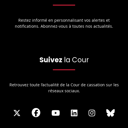
Restez informé en personnalisant vos alertes et
notifications. Abonnez-vous à toutes nos actualités.
Suivez
la Cour
Retrouvez toute l’actualité de la Cour de cassation sur les
réseaux sociaux.
Share
Share
Share
Share
Sha
Share
on
on
on
on
on
on