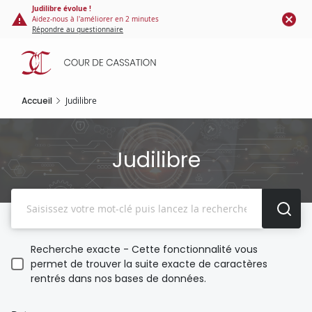
Panneau de gestion des cookies
Aller
Judilibre évolue !
Aidez-nous à l'améliorer en 2 minutes
au
Répondre au questionnaire
contenu
principal
Accueil
Judilibre
Judilibre
Recherche
Recherche exacte - Cette fonctionnalité vous
permet de trouver la suite exacte de caractères
rentrés dans nos bases de données.