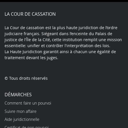
Facebook
X
Youtube
LinkedIn
Instagram
Blue
play
LA COUR DE CASSATION
La Cour de cassation est la plus haute juridiction de l’ordre
judiciaire français. Siégeant dans l’enceinte du Palais de
justice de l'Île de la Cité, cette institution remplit une mission
essentielle: unifier et contrôler l'interprétation des lois.
La Haute Juridiction garantit ainsi à chacun une égalité de
traitement devant les juges.
© Tous droits réservés
DÉMARCHES
Comment faire un pourvoi
Suivre mon affaire
Aide juridictionnelle
Certificat de non pourvoi