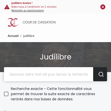
Panneau de gestion des cookies
Aller
Judilibre évolue !
Aidez-nous à l'améliorer en 2 minutes
au
Répondre au questionnaire
contenu
principal
Accueil
Judilibre
Judilibre
Recherche
Recherche exacte - Cette fonctionnalité vous
permet de trouver la suite exacte de caractères
rentrés dans nos bases de données.