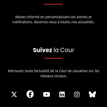
Restez informé en personnalisant vos alertes et
notifications. Abonnez-vous à toutes nos actualités.
Suivez
la Cour
Retrouvez toute l’actualité de la Cour de cassation sur les
réseaux sociaux.
Share
Share
Share
Share
Sha
Share
on
on
on
on
on
on