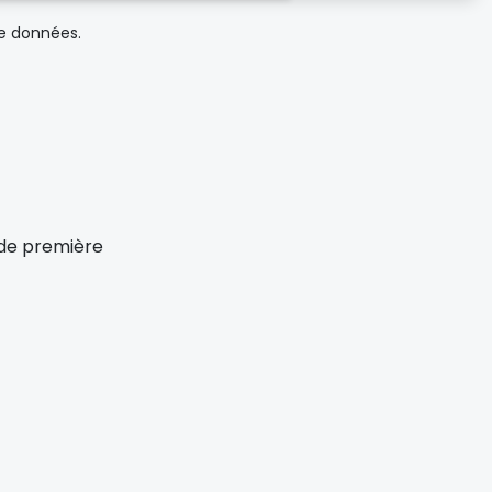
de données.
x de première