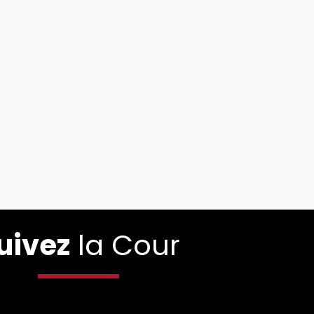
uivez
la Cour