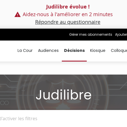
Judilibre évolue !
Aidez-nous à l'améliorer en 2 minutes
Répondre au questionnaire
Gérer mes abonnements
Ajouter
La Cour
Audiences
Décisions
Kiosque
Colloqu
Judilibre