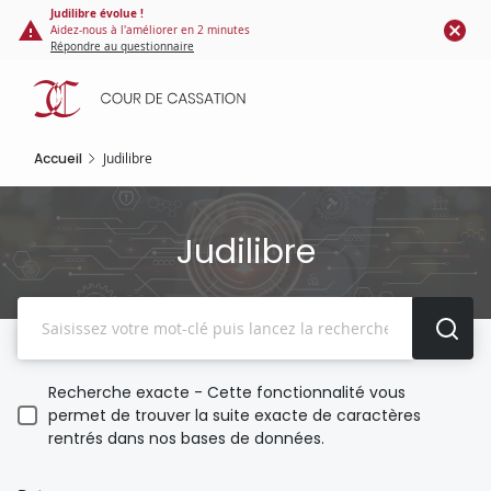
Panneau de gestion des cookies
Aller
Judilibre évolue !
Aidez-nous à l'améliorer en 2 minutes
au
Répondre au questionnaire
contenu
principal
Accueil
Judilibre
Judilibre
Recherche
Recherche exacte - Cette fonctionnalité vous
permet de trouver la suite exacte de caractères
rentrés dans nos bases de données.