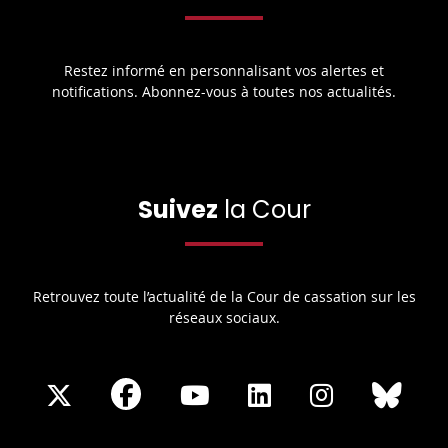
Restez informé en personnalisant vos alertes et
notifications. Abonnez-vous à toutes nos actualités.
Suivez
la Cour
Retrouvez toute l’actualité de la Cour de cassation sur les
réseaux sociaux.
Share
Share
Share
Share
Sha
Share
on
on
on
on
on
on