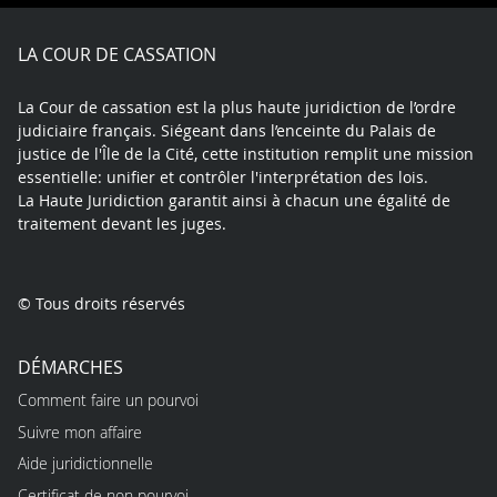
Facebook
X
Youtube
LinkedIn
Instagram
Blue
play
LA COUR DE CASSATION
La Cour de cassation est la plus haute juridiction de l’ordre
judiciaire français. Siégeant dans l’enceinte du Palais de
justice de l'Île de la Cité, cette institution remplit une mission
essentielle: unifier et contrôler l'interprétation des lois.
La Haute Juridiction garantit ainsi à chacun une égalité de
traitement devant les juges.
© Tous droits réservés
DÉMARCHES
Comment faire un pourvoi
Suivre mon affaire
Aide juridictionnelle
Certificat de non pourvoi