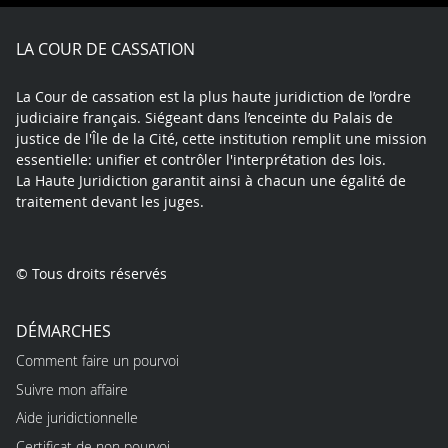
Facebook
X
Youtube
LinkedIn
Instagram
Blue
play
LA COUR DE CASSATION
La Cour de cassation est la plus haute juridiction de l’ordre
judiciaire français. Siégeant dans l’enceinte du Palais de
justice de l'Île de la Cité, cette institution remplit une mission
essentielle: unifier et contrôler l'interprétation des lois.
La Haute Juridiction garantit ainsi à chacun une égalité de
traitement devant les juges.
© Tous droits réservés
DÉMARCHES
Comment faire un pourvoi
Suivre mon affaire
Aide juridictionnelle
Certificat de non pourvoi