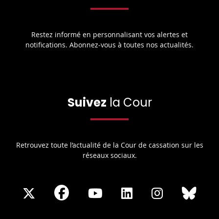
Restez informé en personnalisant vos alertes et
notifications. Abonnez-vous à toutes nos actualités.
Suivez
la Cour
Retrouvez toute l’actualité de la Cour de cassation sur les
réseaux sociaux.
Share
Share
Share
Share
Sha
Share
on
on
on
on
on
on