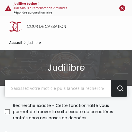
Panneau de gestion des cookies
Aller
Judilibre évolue !
Aidez-nous à l'améliorer en 2 minutes
au
Répondre au questionnaire
contenu
principal
Accueil
Judilibre
Judilibre
Recherche
Recherche exacte - Cette fonctionnalité vous
permet de trouver la suite exacte de caractères
rentrés dans nos bases de données.