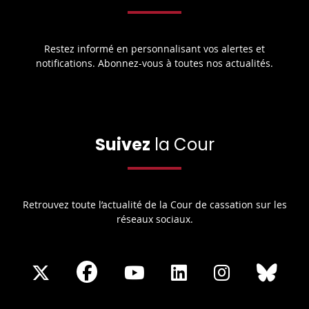
Restez informé en personnalisant vos alertes et
notifications. Abonnez-vous à toutes nos actualités.
Suivez
la Cour
Retrouvez toute l’actualité de la Cour de cassation sur les
réseaux sociaux.
Share
Share
Share
Share
Sha
Share
on
on
on
on
on
on