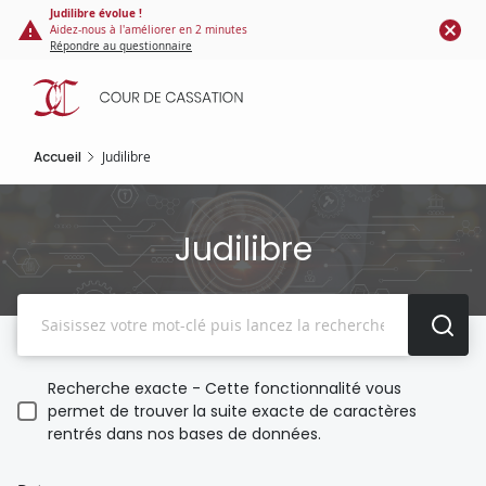
Panneau de gestion des cookies
Aller
Judilibre évolue !
Aidez-nous à l'améliorer en 2 minutes
au
Répondre au questionnaire
contenu
principal
Accueil
Judilibre
Judilibre
Recherche
Recherche exacte - Cette fonctionnalité vous
permet de trouver la suite exacte de caractères
rentrés dans nos bases de données.