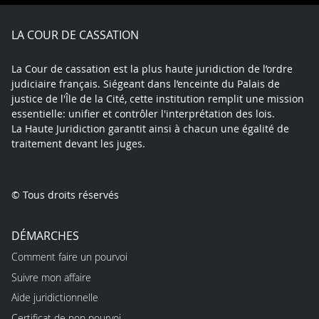
Facebook
X
Youtube
LinkedIn
Instagram
Blue
play
LA COUR DE CASSATION
La Cour de cassation est la plus haute juridiction de l’ordre
judiciaire français. Siégeant dans l’enceinte du Palais de
justice de l'Île de la Cité, cette institution remplit une mission
essentielle: unifier et contrôler l'interprétation des lois.
La Haute Juridiction garantit ainsi à chacun une égalité de
traitement devant les juges.
© Tous droits réservés
DÉMARCHES
Comment faire un pourvoi
Suivre mon affaire
Aide juridictionnelle
Certificat de non pourvoi