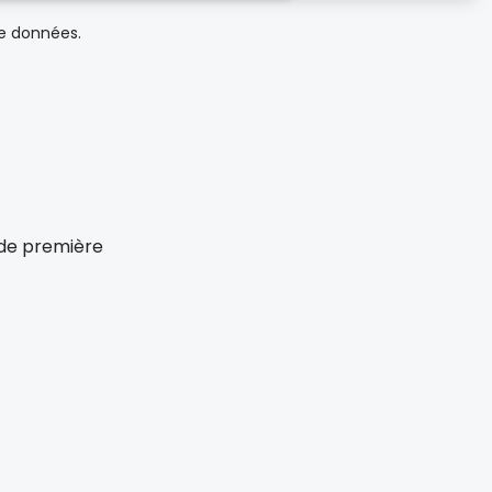
de données.
x de première