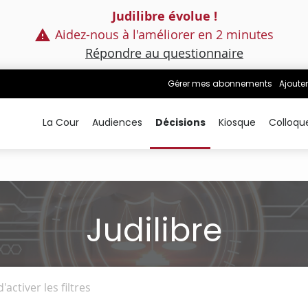
Judilibre évolue !
Aidez-nous à l'améliorer en 2 minutes
Répondre au questionnaire
Gérer mes abonnements
Ajouter
La Cour
Audiences
Décisions
Kiosque
Colloqu
Judilibre