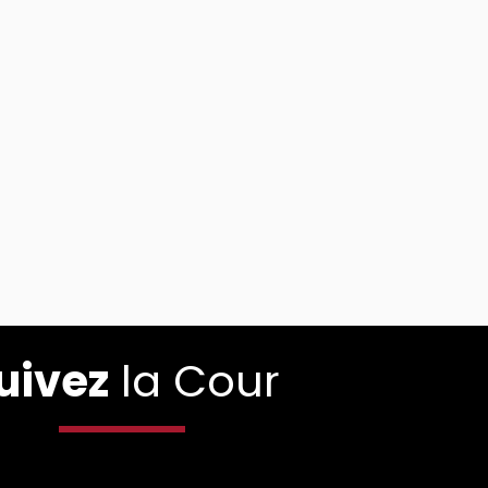
uivez
la Cour