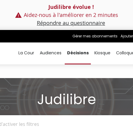
Judilibre évolue !
Aidez-nous à l'améliorer en 2 minutes
Répondre au questionnaire
Gérer mes abonnements
Ajouter
La Cour
Audiences
Décisions
Kiosque
Colloqu
Judilibre