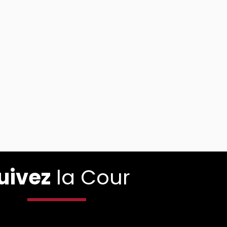
uivez
la Cour