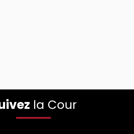
uivez
la Cour