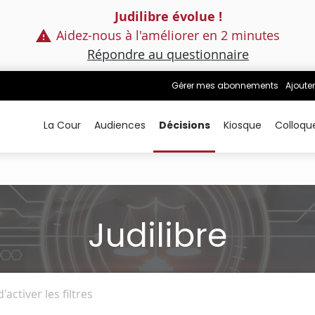
Judilibre évolue !
Aidez-nous à l'améliorer en 2 minutes
Répondre au questionnaire
Gérer mes abonnements
Ajouter
La Cour
Audiences
Décisions
Kiosque
Colloqu
Judilibre