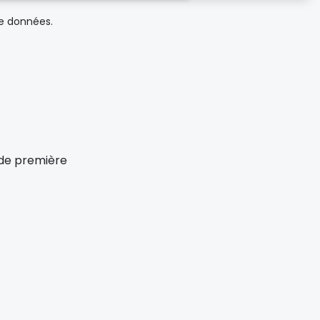
de données.
x de première