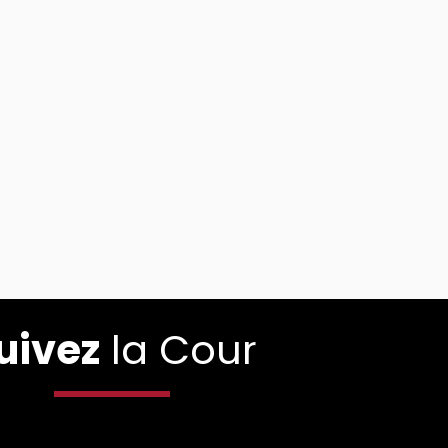
uivez
la Cour