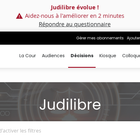
Judilibre évolue !
Aidez-nous à l'améliorer en 2 minutes
Répondre au questionnaire
Gérer mes abonnements
Ajouter
La Cour
Audiences
Décisions
Kiosque
Colloqu
Judilibre