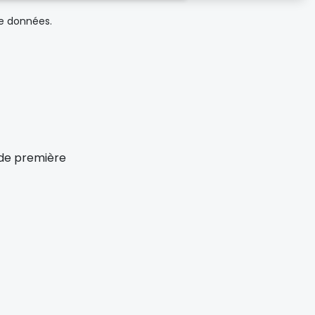
de données.
x de première