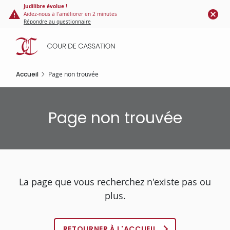
Panneau de gestion des cookies
Aller
Judilibre évolue !
Aidez-nous à l'améliorer en 2 minutes
au
Répondre au questionnaire
contenu
principal
Accueil
Page non trouvée
Page non trouvée
La page que vous recherchez n'existe pas ou
plus.
RETOURNER À L'ACCUEIL