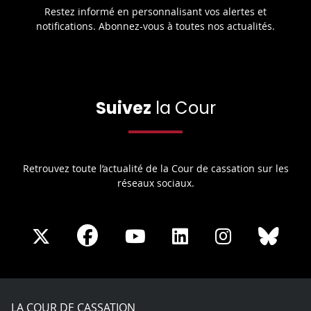
Restez informé en personnalisant vos alertes et
notifications. Abonnez-vous à toutes nos actualités.
Suivez
la Cour
Retrouvez toute l’actualité de la Cour de cassation sur les
réseaux sociaux.
Share
Share
Share
Share
Sha
Share
on
on
on
on
on
on
Facebook
X
Youtube
LinkedIn
Instagram
Blue
play
LA COUR DE CASSATION