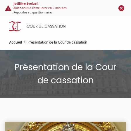
Panneau de gestion des cookies
Aller
Judilibre évolue !
Aidez-nous à l'améliorer en 2 minutes
au
Répondre au questionnaire
contenu
principal
Accueil
Présentation de la Cour de cassation
Présentation de la Cour
de cassation