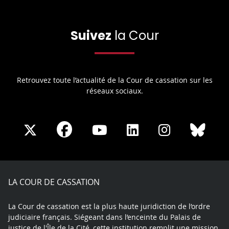
Suivez
la Cour
Retrouvez toute l’actualité de la Cour de cassation sur les
réseaux sociaux.
Share
Share
Share
Share
Sha
Share
on
on
on
on
on
on
Facebook
X
Youtube
LinkedIn
Instagram
Blue
play
LA COUR DE CASSATION
La Cour de cassation est la plus haute juridiction de l’ordre
judiciaire français. Siégeant dans l’enceinte du Palais de
justice de l'Île de la Cité, cette institution remplit une mission