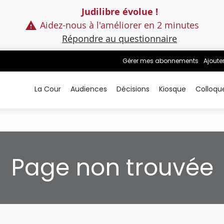
Judilibre évolue !
Aidez-nous à l'améliorer en 2 minutes
Répondre au questionnaire
Gérer mes abonnements
Ajoute
La Cour
Audiences
Décisions
Kiosque
Colloqu
Page non trouvée