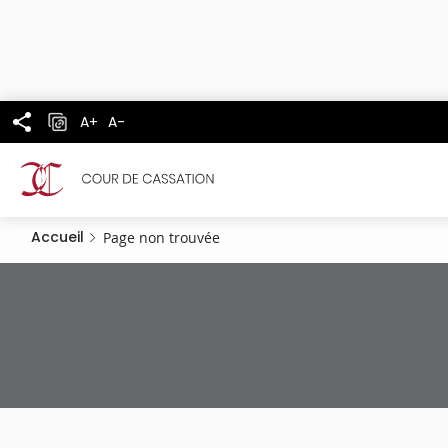
Panneau de gestion des cookies
Aller
au
contenu
principal
A+
A-
Accueil
Page non trouvée