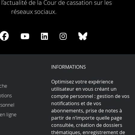
l’actualité de la Cour de cassation sur les
réseaux sociaux.
re
Share
Share
Share
Share
Share
on
on
on
on
on
Facebook
Youtube
LinkedIn
Instagram
Bluesky
play
INFORMATIONS
Optimisez votre expérience
rche
utilisateur en vous créant un
ptions
compte personnel : gestion de vos
notifications et de vos
sonnel
abonnements, prise de notes à
en ligne
partir de n’importe quelle page
consultée, création de dossiers
thématiques, enregistrement de