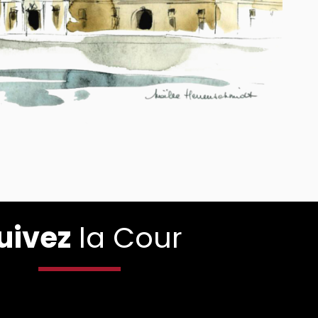
uivez
la Cour