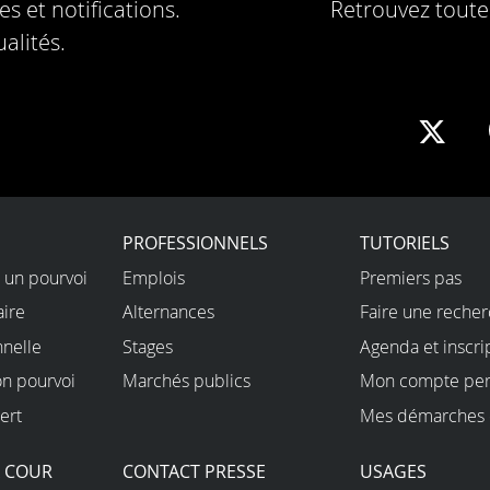
s et notifications.
Retrouvez toute 
alités.
Sha
on
X
PROFESSIONNELS
TUTORIELS
 un pourvoi
Emplois
Premiers pas
aire
Alternances
Faire une reche
nnelle
Stages
Agenda et inscri
on pourvoi
Marchés publics
Mon compte per
ert
Mes démarches 
A COUR
CONTACT PRESSE
USAGES