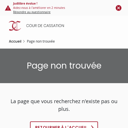
Panneau de gestion des cookies
Aller
Judilibre évolue !
Aidez-nous à l'améliorer en 2 minutes
au
Répondre au questionnaire
contenu
principal
Accueil
Page non trouvée
Page non trouvée
La page que vous recherchez n'existe pas ou
plus.
RETOURNER À L'ACCUEIL