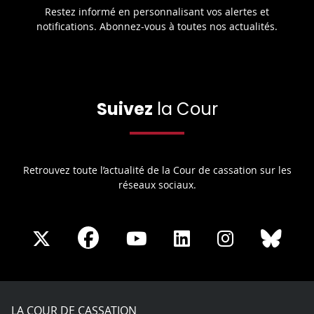
Restez informé en personnalisant vos alertes et
notifications. Abonnez-vous à toutes nos actualités.
Suivez
la Cour
Retrouvez toute l’actualité de la Cour de cassation sur les
réseaux sociaux.
Share
Share
Share
Share
Sha
Share
on
on
on
on
on
on
Facebook
X
Youtube
LinkedIn
Instagram
Blue
play
LA COUR DE CASSATION