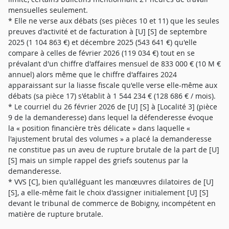
mensuelles seulement.
* Elle ne verse aux débats (ses pièces 10 et 11) que les seules
preuves d'activité et de facturation à [U] [S] de septembre
2025 (1 104 863 €) et décembre 2025 (543 641 €) qu'elle
compare à celles de février 2026 (119 034 €) tout en se
prévalant d'un chiffre d'affaires mensuel de 833 000 € (10 M €
annuel) alors même que le chiffre d'affaires 2024
apparaissant sur la liasse fiscale qu'elle verse elle-même aux
débats (sa pièce 17) s'établit à 1 544 234 € (128 686 € / mois).
* Le courriel du 26 février 2026 de [U] [S] à [Localité 3] (pièce
9 de la demanderesse) dans lequel la défenderesse évoque
la « position financière très délicate » dans laquelle «
l'ajustement brutal des volumes » a placé la demanderesse
ne constitue pas un aveu de rupture brutale de la part de [U]
[S] mais un simple rappel des griefs soutenus par la
demanderesse.
* VVS [C], bien qu'alléguant les manœuvres dilatoires de [U]
[S], a elle-même fait le choix d'assigner initialement [U] [S]
devant le tribunal de commerce de Bobigny, incompétent en
matière de rupture brutale.