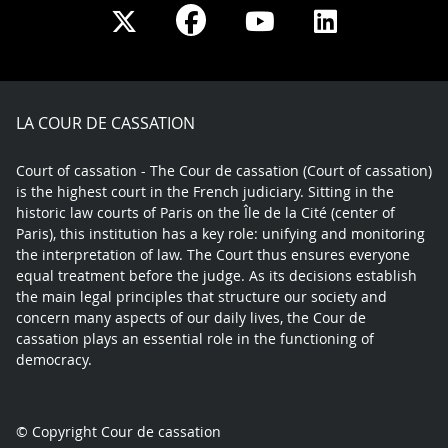
Share
Share
Share
Share
on
on
on
on
Facebook
X
Youtube
LinkedIn
play
LA COUR DE CASSATION
Court of cassation - The Cour de cassation (Court of cassation)
is the highest court in the French judiciary. Sitting in the
historic law courts of Paris on the Île de la Cité (center of
Paris), this institution has a key role: unifying and monitoring
the interpretation of law. The Court thus ensures everyone
equal treatment before the judge. As its decisions establish
the main legal principles that structure our society and
concern many aspects of our daily lives, the Cour de
cassation plays an essential role in the functioning of
democracy.
© Copyright Cour de cassation