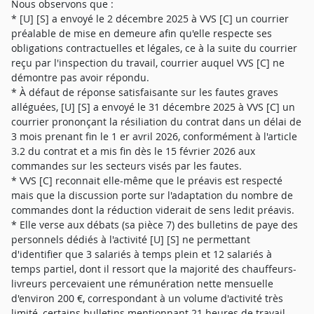
Nous observons que :
* [U] [S] a envoyé le 2 décembre 2025 à VVS [C] un courrier
préalable de mise en demeure afin qu'elle respecte ses
obligations contractuelles et légales, ce à la suite du courrier
reçu par l'inspection du travail, courrier auquel VVS [C] ne
démontre pas avoir répondu.
* À défaut de réponse satisfaisante sur les fautes graves
alléguées, [U] [S] a envoyé le 31 décembre 2025 à VVS [C] un
courrier prononçant la résiliation du contrat dans un délai de
3 mois prenant fin le 1 er avril 2026, conformément à l'article
3.2 du contrat et a mis fin dès le 15 février 2026 aux
commandes sur les secteurs visés par les fautes.
* VVS [C] reconnait elle-même que le préavis est respecté
mais que la discussion porte sur l'adaptation du nombre de
commandes dont la réduction viderait de sens ledit préavis.
* Elle verse aux débats (sa pièce 7) des bulletins de paye des
personnels dédiés à l'activité [U] [S] ne permettant
d'identifier que 3 salariés à temps plein et 12 salariés à
temps partiel, dont il ressort que la majorité des chauffeurs-
livreurs percevaient une rémunération nette mensuelle
d'environ 200 €, correspondant à un volume d'activité très
limité, certains bulletins mentionnant 21 heures de travail