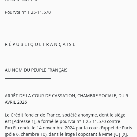
Pourvoi n° T 25-11.570
R É P U B L I Q U E F R A N Ç A I S E
_________________________
AU NOM DU PEUPLE FRANÇAIS
_________________________
ARRÊT DE LA COUR DE CASSATION, CHAMBRE SOCIALE, DU 9
AVRIL 2026
Le Crédit foncier de France, société anonyme, dont le siège
est [Adresse 1], a formé le pourvoi n° T 25-11.570 contre
l'arrêt rendu le 14 novembre 2024 par la cour d'appel de Paris
(pôle 6, chambre 10), dans le litige l'opposant à Mme [O] [X],