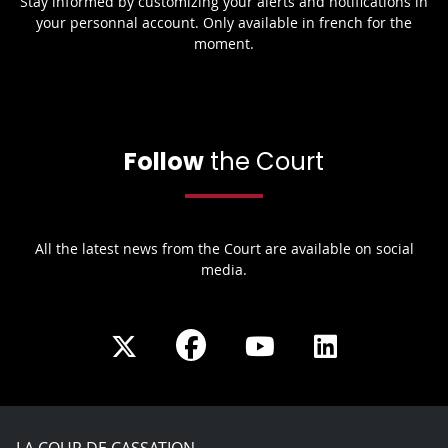
Stay informed by customizing your alerts and notifications in
your personnal account. Only available in french for the
moment.
Follow
the Court
All the latest news from the Court are available on social
media.
Share
Share
Share
Share
on
on
on
on
Facebook
X
Youtube
LinkedIn
play