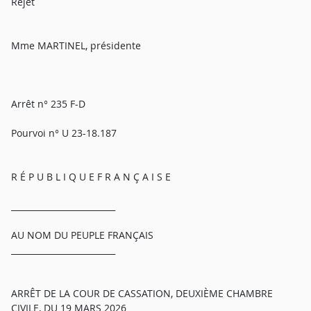
Rejet
Mme MARTINEL, présidente
Arrêt n° 235 F-D
Pourvoi n° U 23-18.187
R É P U B L I Q U E F R A N Ç A I S E
_________________________
AU NOM DU PEUPLE FRANÇAIS
_________________________
ARRÊT DE LA COUR DE CASSATION, DEUXIÈME CHAMBRE
CIVILE, DU 19 MARS 2026