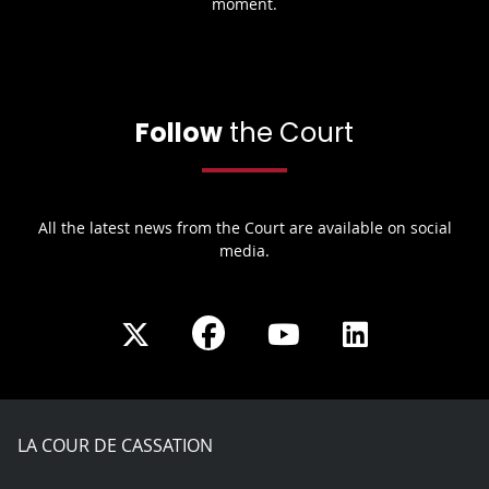
moment.
Follow
the Court
All the latest news from the Court are available on social
media.
Share
Share
Share
Share
on
on
on
on
Facebook
X
Youtube
LinkedIn
play
LA COUR DE CASSATION