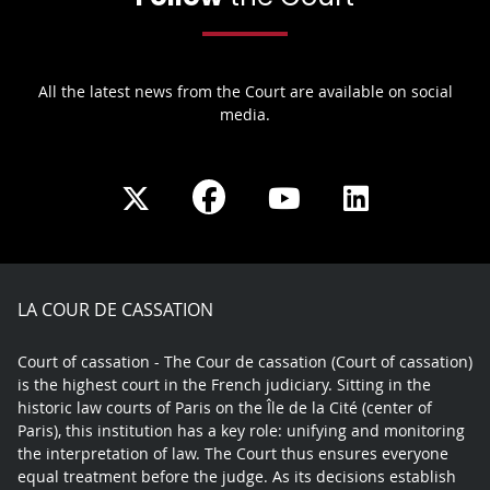
All the latest news from the Court are available on social
media.
Share
Share
Share
Share
on
on
on
on
Facebook
X
Youtube
LinkedIn
play
LA COUR DE CASSATION
Court of cassation - The Cour de cassation (Court of cassation)
is the highest court in the French judiciary. Sitting in the
historic law courts of Paris on the Île de la Cité (center of
Paris), this institution has a key role: unifying and monitoring
the interpretation of law. The Court thus ensures everyone
equal treatment before the judge. As its decisions establish