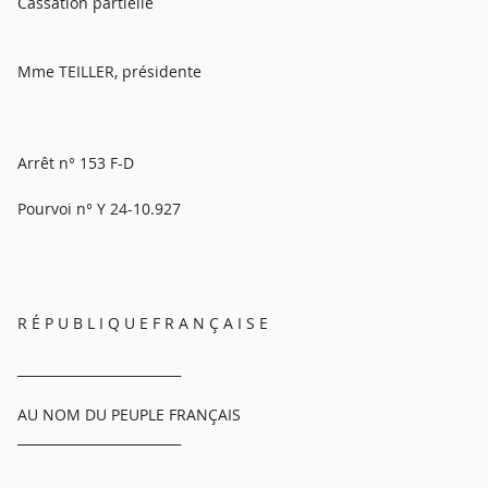
Cassation partielle
Mme TEILLER, présidente
Arrêt n° 153 F-D
Pourvoi n° Y 24-10.927
R É P U B L I Q U E F R A N Ç A I S E
_________________________
AU NOM DU PEUPLE FRANÇAIS
_________________________