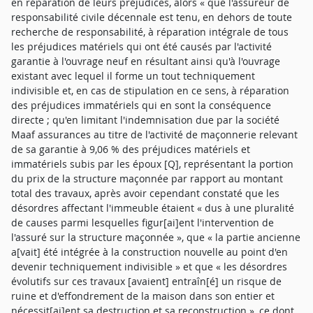
en réparation de leurs préjudices, alors « que l'assureur de
responsabilité civile décennale est tenu, en dehors de toute
recherche de responsabilité, à réparation intégrale de tous
les préjudices matériels qui ont été causés par l'activité
garantie à l'ouvrage neuf en résultant ainsi qu'à l'ouvrage
existant avec lequel il forme un tout techniquement
indivisible et, en cas de stipulation en ce sens, à réparation
des préjudices immatériels qui en sont la conséquence
directe ; qu'en limitant l'indemnisation due par la société
Maaf assurances au titre de l'activité de maçonnerie relevant
de sa garantie à 9,06 % des préjudices matériels et
immatériels subis par les époux [Q], représentant la portion
du prix de la structure maçonnée par rapport au montant
total des travaux, après avoir cependant constaté que les
désordres affectant l'immeuble étaient « dus à une pluralité
de causes parmi lesquelles figur[ai]ent l'intervention de
l'assuré sur la structure maçonnée », que « la partie ancienne
a[vait] été intégrée à la construction nouvelle au point d'en
devenir techniquement indivisible » et que « les désordres
évolutifs sur ces travaux [avaient] entraîn[é] un risque de
ruine et d'effondrement de la maison dans son entier et
nécessit[ai]ent sa destruction et sa reconstruction », ce dont