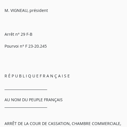
M. VIGNEAU, président
Arrêt n° 29 F-B
Pourvoi n° F 23-20.245
R É P U B L I Q U E F R A N Ç A I S E
_________________________
AU NOM DU PEUPLE FRANÇAIS
_________________________
ARRÊT DE LA COUR DE CASSATION, CHAMBRE COMMERCIALE,