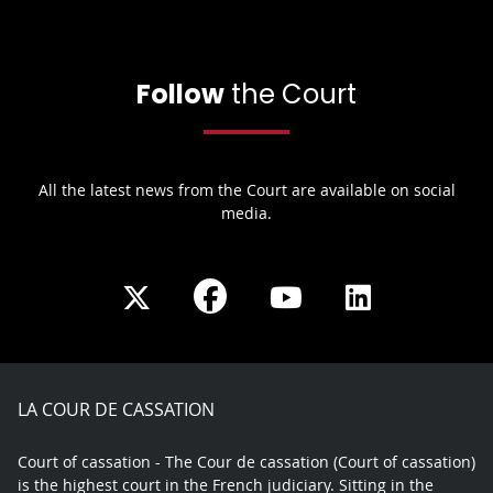
Follow
the Court
All the latest news from the Court are available on social
media.
Share
Share
Share
Share
on
on
on
on
Facebook
X
Youtube
LinkedIn
play
LA COUR DE CASSATION
Court of cassation - The Cour de cassation (Court of cassation)
is the highest court in the French judiciary. Sitting in the