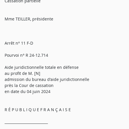
Cassation partielle
Mme TEILLER, présidente
Arrêt n° 11 F-D
Pourvoi n° R 24-12.714
Aide juridictionnelle totale en défense
au profit de M. [N]
admission du bureau d'aide juridictionnelle
près la Cour de cassation
en date du 04 juin 2024
R É P U B L I Q U E F R A N Ç A I S E
_________________________