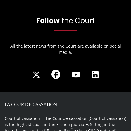
Follow
the Court
All the latest news from the Court are available on social
media.
Share
Share
Share
Share
on
on
on
on
Facebook
X
Youtube
LinkedIn
play
LA COUR DE CASSATION
Court of cassation - The Cour de cassation (Court of cassation)
is the highest court in the French judiciary. Sitting in the
historic law courts of Paris on the Île de la Cité (center of